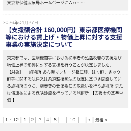
東京都保健医療局ホームページにＷｅ……
2026年04月27日
【支援額合計 160,000円】東京都医療機関
等における賃上げ・物価上昇に対する支援
事業の実施決定について
東京都では、医療機関等における従事者の処遇改善の支援及び
物価上昇の影響に対する支援を行うことが決定しました。
【対象】 ・施術所 あん摩マッサージ指圧師、はり師、きゅう
師等に関する法律又は柔道整復師法の規定に基づき開設してい
る施術所のうち、療養費の受領委任の取扱いを行う施術所 また
は償還払による保険診療を行っている施術所 【支援金の基準単
価 】……
1 / 12
1
2
3
4
5
...
10
...
»
最後 »