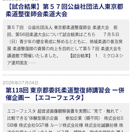
【試合結果】第５７回公益社団法人東京都
柔道整復師会柔道大会
第５７回 公益社団法人 東京都柔道整復師会 柔道大会 前
回、第56回柔道大会について試合結果はこちら ７月５日
（日）青少年の健全育成に努めるとともに、地域柔道の普及発
展 柔道整復師の資質の向上を目的として第５７回 柔道大会を
講道館で開催いたしました。 【試合結果】 １．ミクロネシ
ア連邦国友……
2026年07月04日
第118回 東京都委託柔道整復師講習会 ー併
催企画ー 【エコーフェスタ】
エコーフェスタ 超音波画像観察装置を実際に “見て・触れて・
比較できる”体験型展示企画 参加企業（順不同） 株式会社S
SB様 株式会社SGT様 ルーツ株式会社様 株式会社誠鋼社様 株