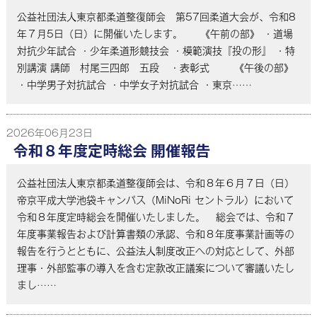
公益社団法人東京都柔道整復師会 第57回柔道大会が、令和8
年７月5日（日）に開催いたします。 《午前の部》 ・道場
対抗少年試合 ・少年柔道形競技会 ・模範演技『投の形』 ・特
別講演 講師 村尾三四郎 五段 ・表彰式 《午後の部》
・中学男子対抗試合 ・中学女子対抗試合 ・東京……
2026年06月23日
令和８年度定時総会 開催報告
公益社団法人東京都柔道整復師会は、令和８年６月７日（日）
帝京平成大学池袋キャンパス（MiNoRi セントラル）において
令和８年度定時総会を開催いたしました。 総会では、令和７
年度事業報告および計算書類の承認、令和８年度事業計画等の
報告を行うとともに、公益法人制度改正への対応として、外部
理事・外部監事の導入を含む定款改正議案について審議いたし
まし……