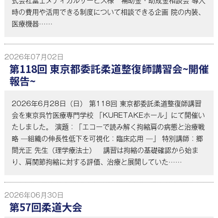
式会社富士メディカルサービス様 補助金・助成金相談会 導入
時の費用や活用できる制度について相談できる企画 院の内装、
医療機器……
2026年07月02日
第118回 東京都委託柔道整復師講習会~開催
報告~
2026年6月28日（日） 第118回 東京都委託柔道整復師講習
会を東京呉竹医療専門学校 「KURETAKEホール」にて開催い
たしました。 演題：「エコーで読み解く拘縮肩の病態と治療戦
略 ―組織の伸長性低下を可視化：臨床応用 ―」 特別講師：郷
間光正 先生（理学療法士） 講習は拘縮の基礎確認から始ま
り、肩関節拘縮に対する評価、治療と展開していた……
2026年06月30日
第57回柔道大会