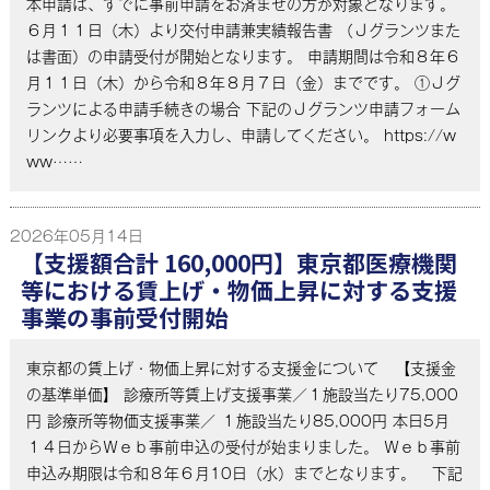
本申請は、すでに事前申請をお済ませの方が対象となります。
６月１１日（木）より交付申請兼実績報告書 （Ｊグランツまた
は書面）の申請受付が開始となります。 申請期間は令和８年６
月１１日（木）から令和８年８月７日（金）までです。 ①Ｊグ
ランツによる申請手続きの場合 下記のＪグランツ申請フォーム
リンクより必要事項を入力し、申請してください。 https://w
ww……
2026年05月14日
【支援額合計 160,000円】東京都医療機関
等における賃上げ・物価上昇に対する支援
事業の事前受付開始
東京都の賃上げ・物価上昇に対する支援金について 【支援金
の基準単価】 診療所等賃上げ支援事業／１施設当たり75,000
円 診療所等物価支援事業／ １施設当たり85,000円 本日5月
１４日からＷｅｂ事前申込の受付が始まりました。 Ｗｅｂ事前
申込み期限は令和８年６月10日（水）までとなります。 下記