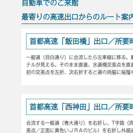
自動車でのご来館
最寄りの高速出口からのルート案
首都高速「飯田橋」出口／所要時
一般道（目白通り）に合流したら左車線に移る。
テルが見える。そのまま直進、水道橋交差点を直
初の交差点を左折、次右折すると道の両脇に桜蔭
首都高速「西神田」出口／所要時
合流する一般道（専大通り）を右折し、T字路（西
差点／正面に黄色いＪＲＡのビル）を右折し外堀