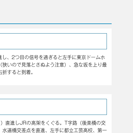
進し、2つ目の信号を過ぎると左手に東京ドームホ
（狭いので見落とさぬよう注意）、急な坂を上り最
右折すると到着。
）直進しJRの高架をくぐる。T字路（後楽橋の交
、水道橋交差点を直進、左手に都立工芸高校、第一