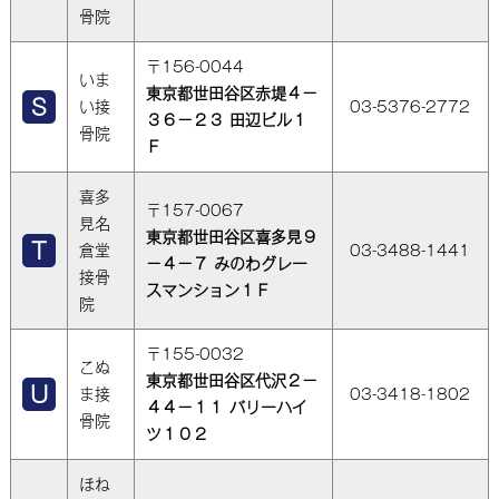
骨院
〒156-0044
いま
東京都世田谷区赤堤４－
い接
03-5376-2772
３６－２３ 田辺ビル１
骨院
Ｆ
喜多
〒157-0067
見名
東京都世田谷区喜多見９
倉堂
03-3488-1441
－４－７ みのわグレー
接骨
スマンション１Ｆ
院
〒155-0032
こぬ
東京都世田谷区代沢２－
ま接
03-3418-1802
４４－１１ バリーハイ
骨院
ツ１０２
ほね