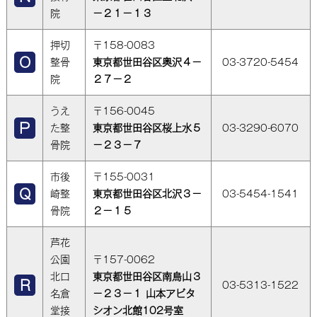
院
－２１－１３
押切
〒158-0083
整骨
東京都世田谷区奥沢４－
03-3720-5454
院
２７－２
うえ
〒156-0045
た整
東京都世田谷区桜上水５
03-3290-6070
骨院
－２３－７
市後
〒155-0031
崎整
東京都世田谷区北沢３－
03-5454-1541
骨院
２－１５
芦花
公園
〒157-0062
北口
東京都世田谷区南烏山３
03-5313-1522
名倉
−２３−１ 山本アビタ
堂接
シオン北館102号室