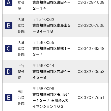
接骨
東京都世田谷区瀬田４－
03-3708-1038
院
２－１４
名倉
〒157-0062
堂接
東京都世田谷区南烏山５
03-3300-7535
骨院
－３４－１８
名倉
〒156-0055
堂接
東京都世田谷区船橋１－
03-3427-6248
骨院
３－７
上竹
〒156-0044
整骨
東京都世田谷区赤堤４－
03-3327-3553
院
４５－８
〒158-0096
玉川
東京都世田谷区玉川台１
台接
03-3707-7551
－１２－７ 玉川台スカ
骨院
イマンション１０２