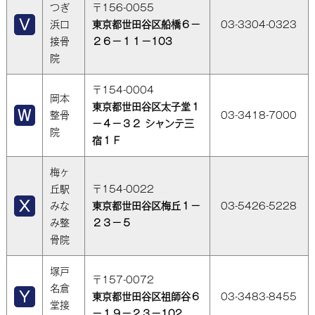
つぎ
〒156-0055
浜口
東京都世田谷区船橋６－
03-3304-0323
接骨
２６－１１－103
院
〒154-0004
岡本
東京都世田谷区太子堂１
整骨
03-3418-7000
－４－３２ シャンテ三
院
宿１Ｆ
梅ヶ
丘駅
〒154-0022
みな
東京都世田谷区梅丘１－
03-5426-5228
み整
２３－５
骨院
塚戸
〒157-0072
名倉
東京都世田谷区祖師谷６
03-3483-8455
堂接
－１９－２３－102