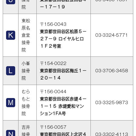
院
－１７－１９
東松
〒156-0043
原名
東京都世田谷区松原５－
倉堂
03-3324-5771
２７－９ ロイヤルヒロ
接骨
１Ｆ２号室
院
小峯
〒154-0022
接骨
東京都世田谷区梅丘１－
03-3706-3458
院
２０－１４
むら
〒156-0044
もと
東京都世田谷区赤堤４－
03-3325-9873
接骨
１－１５ 赤堤愛和マン
院
ション1FA号
吉井
〒156-0057
接骨
東京都世田谷区上北沢４
03-3302-4113