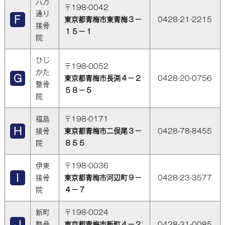
六万
〒198-0042
通り
東京都青梅市東青梅３－
0428-21-2215
接骨
１５－１
院
ひじ
〒198-0052
かた
東京都青梅市長渕４－２
0428-20-0756
整骨
５８－５
院
福島
〒198-0171
接骨
東京都青梅市二俣尾３－
0428-78-8455
院
８５５
伊東
〒198-0036
接骨
東京都青梅市河辺町９－
0428-23-3577
院
４－７
新町
〒198-0024
整骨
東京都青梅市新町４－２
0428-31-0085