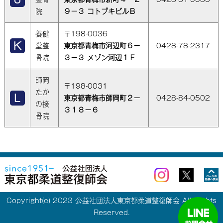
院
９－３ コトブキビルＢ
養健
〒198-0036
堂整
東京都青梅市河辺町６－
0428-78-2317
骨院
３－３ メゾン河辺１Ｆ
師岡
〒198-0031
たか
東京都青梅市師岡町２－
0428-84-0502
の接
３１８－６
骨院
Copyright(c) 2023 公益社団法人東京都柔道整復師会 All Rights
Reserved.