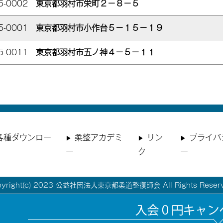
5-0002
東京都羽村市栄町２－８－５
5-0001
東京都羽村市小作台５－１５－１９
5-0011
東京都羽村市五ノ神４－５－１１
各種ダウンロー
柔整アカデミ
リン
プライバ
ー
ク
ー
pyright(c) 2023 公益社団法人東京都柔道整復師会 All Rights Reserv