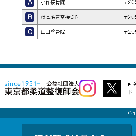
小作接骨院
〒20
藤本名倉堂接骨院
〒20
山田整骨院
〒20
ド
Co