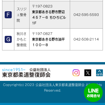
〒197-0823
スリジ
東京都あきる野市野辺
ェ整骨
042-595-5593
４５７－６ ちひろビル
院
1F
秋川さ
〒197-0827
かもと
東京都あきる野市油平
042-508-2114
整骨院
１００ー８
Copyright(c) 2023 公益社団法人東京都柔道整復師会 All Rights
Reserved.