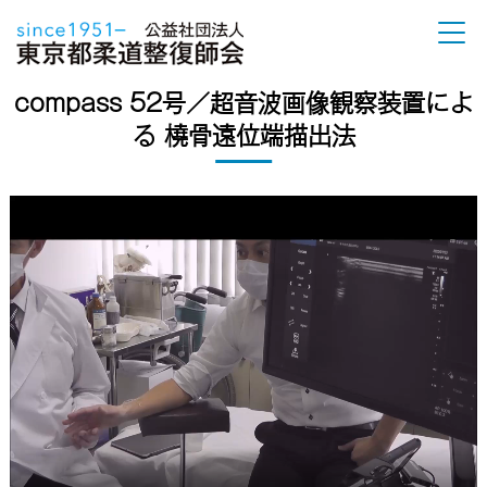
compass 52号／超音波画像観察装置によ
る 橈骨遠位端描出法